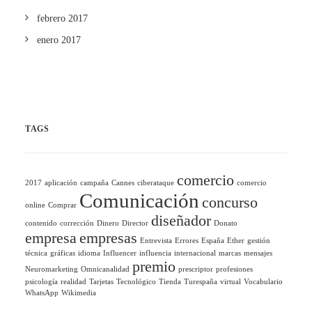
febrero 2017
enero 2017
TAGS
comercio
2017
aplicación
campaña
Cannes
ciberataque
comercio
Comunicación
concurso
online
Comprar
diseñador
contenido
corrección
Dinero
Director
Donato
empresa
empresas
Entrevista
Errores
España
Ether
gestión
técnica
gráficas
idioma
Influencer
influencia
internacional
marcas
mensajes
premio
Neuromarketing
Omnicanalidad
prescriptor
profesiones
psicología
realidad
Tarjetas
Tecnológico
Tienda
Turespaña
virtual
Vocabulario
WhatsApp
Wikimedia