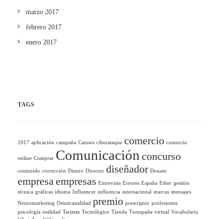
marzo 2017
febrero 2017
enero 2017
TAGS
comercio
2017
aplicación
campaña
Cannes
ciberataque
comercio
Comunicación
concurso
online
Comprar
diseñador
contenido
corrección
Dinero
Director
Donato
empresa
empresas
Entrevista
Errores
España
Ether
gestión
técnica
gráficas
idioma
Influencer
influencia
internacional
marcas
mensajes
premio
Neuromarketing
Omnicanalidad
prescriptor
profesiones
psicología
realidad
Tarjetas
Tecnológico
Tienda
Turespaña
virtual
Vocabulario