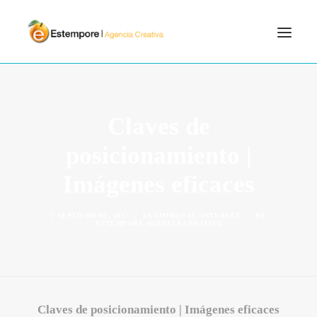
SERVICIOS
BLOG
Claves de
PORTFOLIO
posicionamiento |
CONTÁCTANOS
Imágenes eficaces
INICIO
SEARCH
7 SEPTIEMBRE, 2017
|
IN
EMPRESAS
,
INTERNET
|
BY
ESTEMPORE AGENCIA CREATIVA
Claves de posicionamiento | Imágenes eficaces