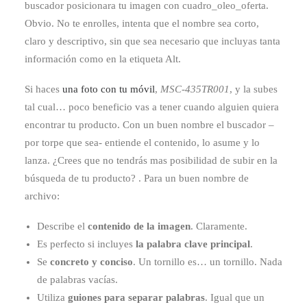
buscador posicionara tu imagen con cuadro_oleo_oferta.
Obvio. No te enrolles, intenta que el nombre sea corto,
claro y descriptivo, sin que sea necesario que incluyas tanta
información como en la etiqueta Alt.
Si haces
una foto con tu móvil
,
MSC-435TR001
, y la subes
tal cual… poco beneficio vas a tener cuando alguien quiera
encontrar tu producto. Con un buen nombre el buscador –
por torpe que sea- entiende el contenido, lo asume y lo
lanza. ¿Crees que no tendrás mas posibilidad de subir en la
búsqueda de tu producto? . Para un buen nombre de
archivo:
Describe el
contenido de la imagen
. Claramente.
Es perfecto si incluyes
la palabra clave principal
.
Se
concreto y conciso
. Un tornillo es… un tornillo. Nada
de palabras vacías.
Utiliza
guiones para separar palabras
. Igual que un