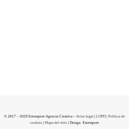
tu empresa que conviene
corregir
¿Somos conscientes de la importancia de una
buena comunicación en la empresa?. La
comunicación es esencial en...
by Estempore Agencia Creativa
© 2017 – 2029 Estempore Agencia Creativa –
Aviso legal
|
LOPD
|
Política de
cookies
|
Mapa del sitio
| Design: Estempore