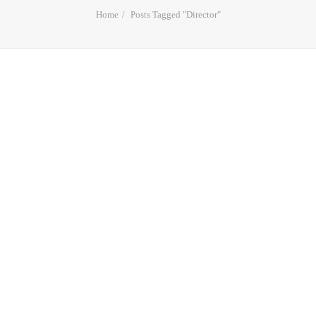
Home
Posts Tagged "Director"
Donato Sammartino | La