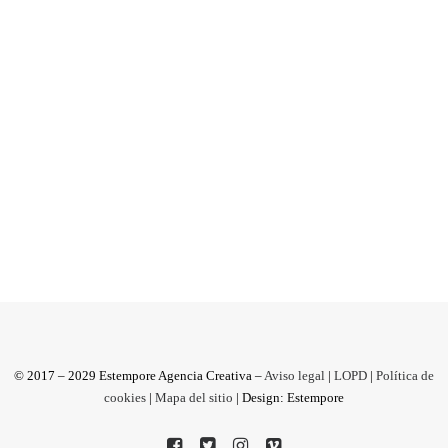
dolce vita
"¡Ehh, que yo no soy Leonardo, ni mucho
menos!. Simplemente un dibujante..." Si piensas
que vamos a hablar de cine,...
by Antonio M
© 2017 – 2029 Estempore Agencia Creativa –
Aviso legal
|
LOPD
|
Política de
cookies
|
Mapa del sitio
| Design: Estempore