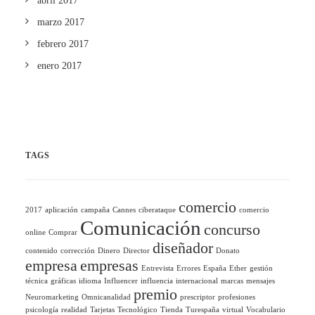
abril 2017
marzo 2017
febrero 2017
enero 2017
TAGS
comercio
2017
aplicación
campaña
Cannes
ciberataque
comercio
Comunicación
concurso
online
Comprar
diseñador
contenido
corrección
Dinero
Director
Donato
empresa
empresas
Entrevista
Errores
España
Ether
gestión
técnica
gráficas
idioma
Influencer
influencia
internacional
marcas
mensajes
premio
Neuromarketing
Omnicanalidad
prescriptor
profesiones
psicología
realidad
Tarjetas
Tecnológico
Tienda
Turespaña
virtual
Vocabulario