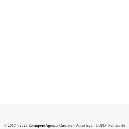
Performance Orobianco |
Oronero
Un espectáculo vanguardista, singular y muy
impactante contra actuaciones
medioambientales. En Potenza, ciudad...
by Donato Sammartino
© 2017 – 2029 Estempore Agencia Creativa –
Aviso legal
|
LOPD
|
Política de