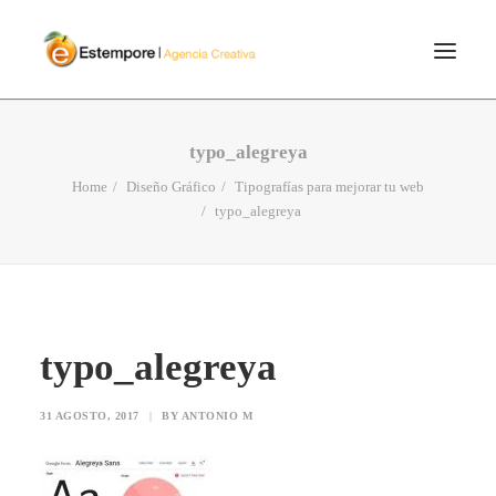
SERVICIOS
typo_alegreya
BLOG
Home
Diseño Gráfico
Tipografías para mejorar tu web
typo_alegreya
PORTFOLIO
CONTÁCTANOS
INICIO
SEARCH
typo_alegreya
31 AGOSTO, 2017
|
BY
ANTONIO M