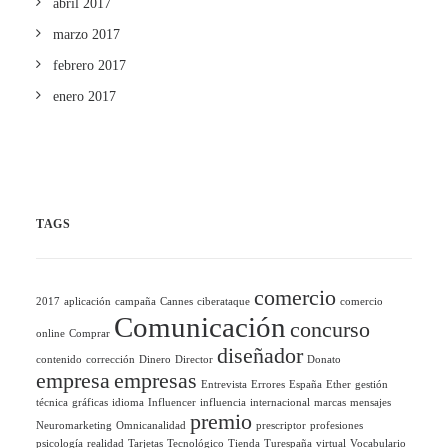
abril 2017
marzo 2017
febrero 2017
enero 2017
TAGS
comercio
2017
aplicación
campaña
Cannes
ciberataque
comercio
Comunicación
concurso
online
Comprar
diseñador
contenido
corrección
Dinero
Director
Donato
empresa
empresas
Entrevista
Errores
España
Ether
gestión
técnica
gráficas
idioma
Influencer
influencia
internacional
marcas
mensajes
premio
Neuromarketing
Omnicanalidad
prescriptor
profesiones
psicología
realidad
Tarjetas
Tecnológico
Tienda
Turespaña
virtual
Vocabulario