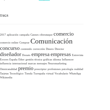
TAGS
comercio
2017
aplicación
campaña
Cannes
ciberataque
Comunicación
comercio online
Comprar
concurso
contenido
corrección
Dinero
Director
diseñador
empresa
empresas
Donato
Entrevista
Errores
España
Ether
gestión técnica
gráficas
idioma
Influencer
influencia
internacional
marcas
mensajes
Neuromarketing
premio
Omnicanalidad
prescriptor
profesiones
psicología
realidad
Tarjetas
Tecnológico
Tienda
Turespaña
virtual
Vocabulario
WhatsApp
Wikimedia