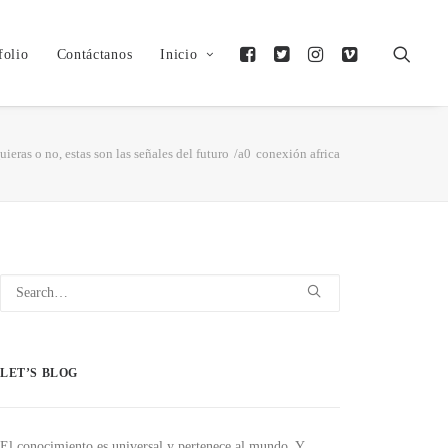
folio
Contáctanos
Inicio
uieras o no, estas son las señales del futuro
conexión africa
LET’S BLOG
El conocimiento es universal y pertenece al mundo. Y