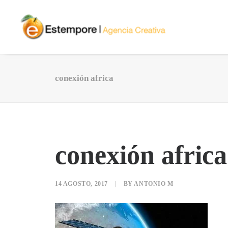
conexión africa
conexión africa
14 AGOSTO, 2017
|
BY
ANTONIO M