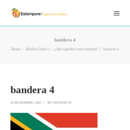
SERVICIOS
bandera 4
BLOG
Home
Diseño Gráfico
¿Qué significa una bandera?
bandera 4
PORTFOLIO
CONTÁCTANOS
INICIO
bandera 4
SEARCH
10 DICIEMBRE, 2017
|
BY
ANTONIO M