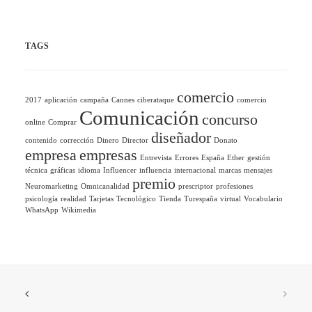
TAGS
comercio
2017
aplicación
campaña
Cannes
ciberataque
comercio
Comunicación
concurso
online
Comprar
diseñador
contenido
corrección
Dinero
Director
Donato
empresa
empresas
Entrevista
Errores
España
Ether
gestión
técnica
gráficas
idioma
Influencer
influencia
internacional
marcas
mensajes
premio
Neuromarketing
Omnicanalidad
prescriptor
profesiones
psicología
realidad
Tarjetas
Tecnológico
Tienda
Turespaña
virtual
Vocabulario
WhatsApp
Wikimedia