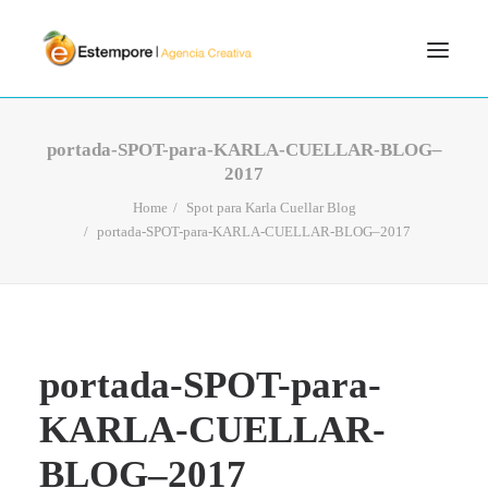
SERVICIOS
portada-SPOT-para-KARLA-CUELLAR-BLOG–
2017
BLOG
Home
Spot para Karla Cuellar Blog
PORTFOLIO
portada-SPOT-para-KARLA-CUELLAR-BLOG–2017
CONTÁCTANOS
INICIO
SEARCH
portada-SPOT-para-
KARLA-CUELLAR-
BLOG–2017