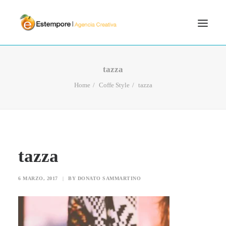
SERVICIOS
tazza
BLOG
Home
Coffe Style
tazza
PORTFOLIO
CONTÁCTANOS
INICIO
tazza
SEARCH
6 MARZO, 2017
|
BY
DONATO SAMMARTINO