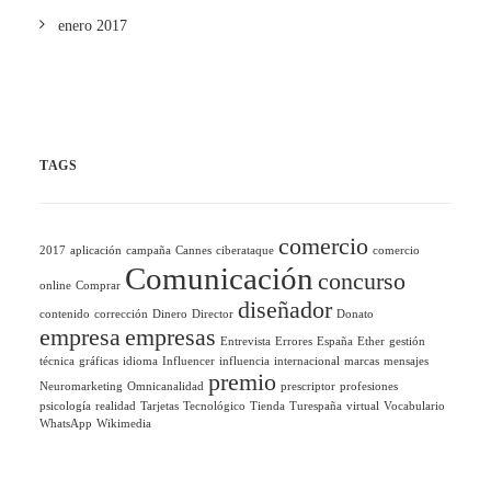
enero 2017
TAGS
comercio
2017
aplicación
campaña
Cannes
ciberataque
comercio
Comunicación
concurso
online
Comprar
diseñador
contenido
corrección
Dinero
Director
Donato
empresa
empresas
Entrevista
Errores
España
Ether
gestión
técnica
gráficas
idioma
Influencer
influencia
internacional
marcas
mensajes
premio
Neuromarketing
Omnicanalidad
prescriptor
profesiones
psicología
realidad
Tarjetas
Tecnológico
Tienda
Turespaña
virtual
Vocabulario
WhatsApp
Wikimedia