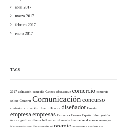
abril 2017
marzo 2017
febrero 2017
enero 2017
TAGS
comercio
2017
aplicación
campaña
Cannes
ciberataque
comercio
Comunicación
concurso
online
Comprar
diseñador
contenido
corrección
Dinero
Director
Donato
empresa
empresas
Entrevista
Errores
España
Ether
gestión
técnica
gráficas
idioma
Influencer
influencia
internacional
marcas
mensajes
premio
Neuromarketing
Omnicanalidad
prescriptor
profesiones