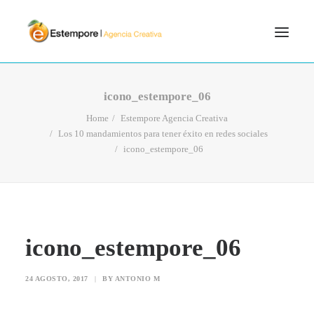
SERVICIOS
icono_estempore_06
BLOG
Home
Estempore Agencia Creativa
Los 10 mandamientos para tener éxito en redes sociales
PORTFOLIO
icono_estempore_06
CONTÁCTANOS
INICIO
SEARCH
icono_estempore_06
24 AGOSTO, 2017
|
BY
ANTONIO M