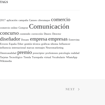
TAGS
comercio
2017
aplicación
campaña
Cannes
ciberataque
Comunicación
comercio online
Comprar
concurso
contenido
corrección
Dinero
Director
diseñador
empresa
empresas
Donato
Entrevista
Errores
España
Ether
gestión técnica
gráficas
idioma
Influencer
influencia
internacional
marcas
mensajes
Neuromarketing
premio
Omnicanalidad
prescriptor
profesiones
psicología
realidad
Tarjetas
Tecnológico
Tienda
Turespaña
virtual
Vocabulario
WhatsApp
Wikimedia
NEXT