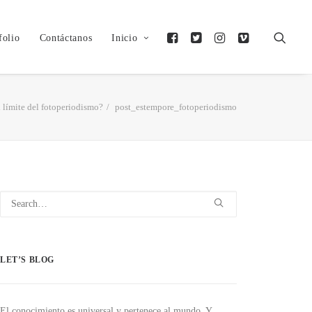
folio
Contáctanos
Inicio
 límite del fotoperiodismo?
post_estempore_fotoperiodismo
LET’S BLOG
El conocimiento es universal y pertenece al mundo. Y