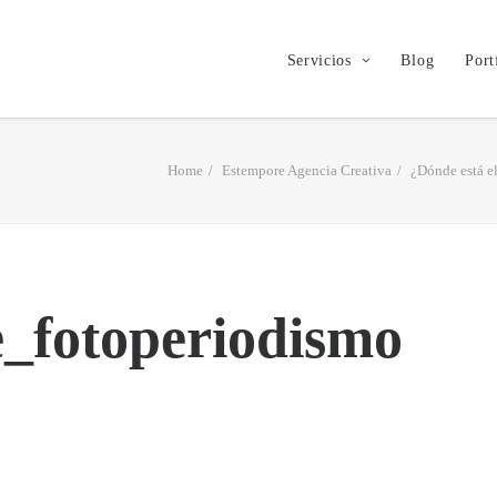
Servicios
Blog
Port
Home
Estempore Agencia Creativa
¿Dónde está el
_fotoperiodismo