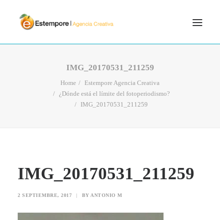
SERVICIOS
IMG_20170531_211259
BLOG
Home
Estempore Agencia Creativa
¿Dónde está el límite del fotoperiodismo?
PORTFOLIO
IMG_20170531_211259
CONTÁCTANOS
INICIO
SEARCH
IMG_20170531_211259
2 SEPTIEMBRE, 2017
|
BY
ANTONIO M