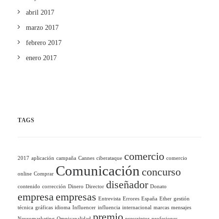
abril 2017
marzo 2017
febrero 2017
enero 2017
TAGS
comercio
2017
aplicación
campaña
Cannes
ciberataque
comercio
Comunicación
concurso
online
Comprar
diseñador
contenido
corrección
Dinero
Director
Donato
empresa
empresas
Entrevista
Errores
España
Ether
gestión
técnica
gráficas
idioma
Influencer
influencia
internacional
marcas
mensajes
premio
Neuromarketing
Omnicanalidad
prescriptor
profesiones