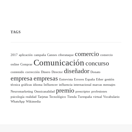
TAGS
comercio
2017
aplicación
campaña
Cannes
ciberataque
comercio
Comunicación
concurso
online
Comprar
diseñador
contenido
corrección
Dinero
Director
Donato
empresa
empresas
Entrevista
Errores
España
Ether
gestión
técnica
gráficas
idioma
Influencer
influencia
internacional
marcas
mensajes
premio
Neuromarketing
Omnicanalidad
prescriptor
profesiones
psicología
realidad
Tarjetas
Tecnológico
Tienda
Turespaña
virtual
Vocabulario
WhatsApp
Wikimedia