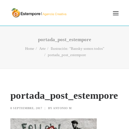
SERVICIOS
portada_post_estempore
BLOG
Home
Arte
Ilustración: "Bansky somos todos"
portada_post_estempore
PORTFOLIO
CONTÁCTANOS
INICIO
SEARCH
portada_post_estempore
8 SEPTIEMBRE, 2017
|
BY
ANTONIO M