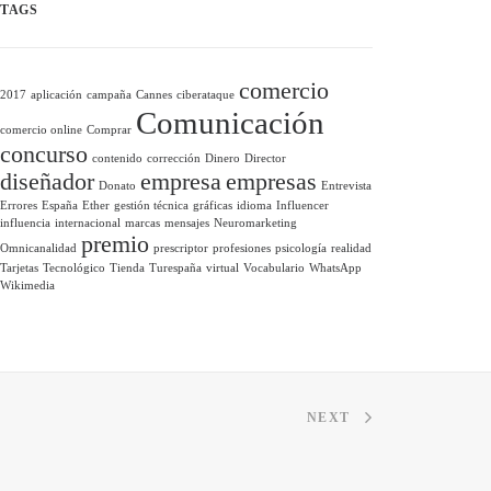
TAGS
comercio
2017
aplicación
campaña
Cannes
ciberataque
Comunicación
comercio online
Comprar
concurso
contenido
corrección
Dinero
Director
diseñador
empresa
empresas
Donato
Entrevista
Errores
España
Ether
gestión técnica
gráficas
idioma
Influencer
influencia
internacional
marcas
mensajes
Neuromarketing
premio
Omnicanalidad
prescriptor
profesiones
psicología
realidad
Tarjetas
Tecnológico
Tienda
Turespaña
virtual
Vocabulario
WhatsApp
Wikimedia
NEXT