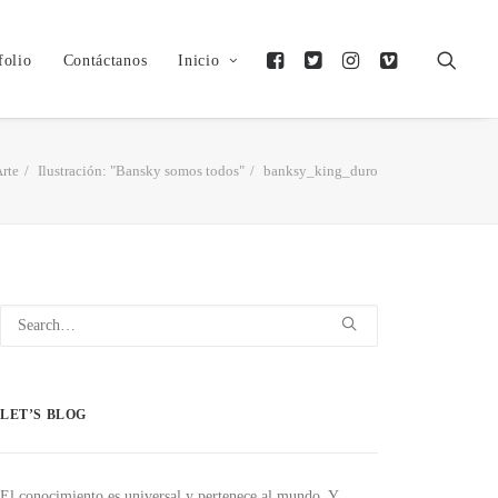
folio
Contáctanos
Inicio
rte
Ilustración: "Bansky somos todos"
banksy_king_duro
LET’S BLOG
El conocimiento es universal y pertenece al mundo. Y