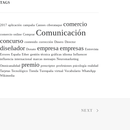
TAGS
comercio
2017
aplicación
campaña
Cannes
ciberataque
Comunicación
comercio online
Comprar
concurso
contenido
corrección
Dinero
Director
diseñador
empresa
empresas
Donato
Entrevista
Errores
España
Ether
gestión técnica
gráficas
idioma
Influencer
influencia
internacional
marcas
mensajes
Neuromarketing
premio
Omnicanalidad
prescriptor
profesiones
psicología
realidad
Tarjetas
Tecnológico
Tienda
Turespaña
virtual
Vocabulario
WhatsApp
Wikimedia
NEXT