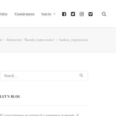
folio
Contáctanos
Inicio
te
Ilustración: "Bansky somos todos"
banksy_explotación
LET’S BLOG
El conocimiento es universal y pertenece al mundo. Y