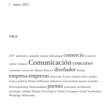
enero 2017
TAGS
comercio
2017
aplicación
campaña
Cannes
ciberataque
comercio
Comunicación
concurso
online
Comprar
diseñador
contenido
corrección
Dinero
Director
Donato
empresa
empresas
Entrevista
Errores
España
Ether
gestión
técnica
gráficas
idioma
Influencer
influencia
internacional
marcas
mensajes
premio
Neuromarketing
Omnicanalidad
prescriptor
profesiones
psicología
realidad
Tarjetas
Tecnológico
Tienda
Turespaña
virtual
Vocabulario
WhatsApp
Wikimedia