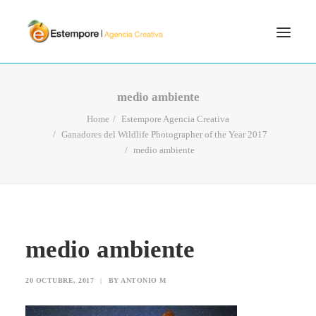
SERVICIOS
medio ambiente
BLOG
Home
Estempore Agencia Creativa
Ganadores del Wildlife Photographer of the Year 2017
PORTFOLIO
medio ambiente
CONTÁCTANOS
INICIO
SEARCH
medio ambiente
20 OCTUBRE, 2017
|
BY
ANTONIO M