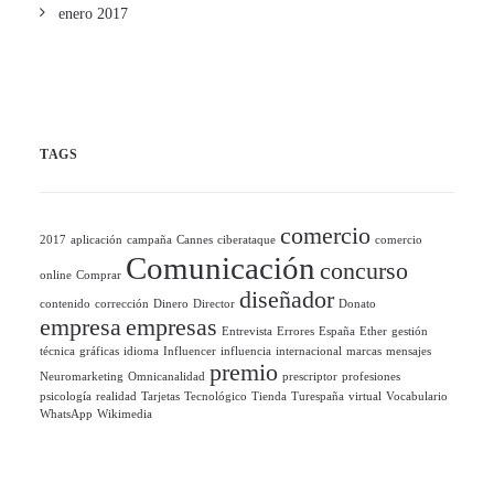
enero 2017
TAGS
comercio
2017
aplicación
campaña
Cannes
ciberataque
comercio
Comunicación
concurso
online
Comprar
diseñador
contenido
corrección
Dinero
Director
Donato
empresa
empresas
Entrevista
Errores
España
Ether
gestión
técnica
gráficas
idioma
Influencer
influencia
internacional
marcas
mensajes
premio
Neuromarketing
Omnicanalidad
prescriptor
profesiones
psicología
realidad
Tarjetas
Tecnológico
Tienda
Turespaña
virtual
Vocabulario
WhatsApp
Wikimedia