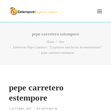
SERVICIOS
pepe carretero estempore
BLOG
Home
Arte
Entrevista Pepe Carretero: “La pintura está hecha de sentimientos”
PORTFOLIO
pepe carretero estempore
CONTÁCTANOS
INICIO
SEARCH
pepe carretero
estempore
2 OCTUBRE, 2017
|
BY
ANTONIO M