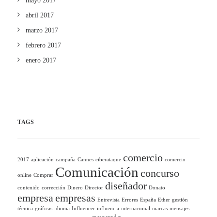
mayo 2017
abril 2017
marzo 2017
febrero 2017
enero 2017
TAGS
comercio
2017
aplicación
campaña
Cannes
ciberataque
comercio
Comunicación
concurso
online
Comprar
diseñador
contenido
corrección
Dinero
Director
Donato
empresa
empresas
Entrevista
Errores
España
Ether
gestión
técnica
gráficas
idioma
Influencer
influencia
internacional
marcas
mensajes