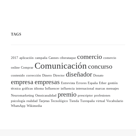
TAGS
comercio
2017
aplicación
campaña
Cannes
ciberataque
comercio
Comunicación
concurso
online
Comprar
diseñador
contenido
corrección
Dinero
Director
Donato
empresa
empresas
Entrevista
Errores
España
Ether
gestión
técnica
gráficas
idioma
Influencer
influencia
internacional
marcas
mensajes
premio
Neuromarketing
Omnicanalidad
prescriptor
profesiones
psicología
realidad
Tarjetas
Tecnológico
Tienda
Turespaña
virtual
Vocabulario
WhatsApp
Wikimedia