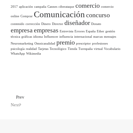
comercio
2017
aplicación
campaña
Cannes
ciberataque
comercio
Comunicación
concurso
online
Comprar
diseñador
contenido
corrección
Dinero
Director
Donato
empresa
empresas
Entrevista
Errores
España
Ether
gestión
técnica
gráficas
idioma
Influencer
influencia
internacional
marcas
mensajes
premio
Neuromarketing
Omnicanalidad
prescriptor
profesiones
psicología
realidad
Tarjetas
Tecnológico
Tienda
Turespaña
virtual
Vocabulario
WhatsApp
Wikimedia
Prev
Next