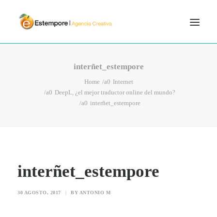
SERVICIOS
interñet_estempore
BLOG
Home
Internet
DeepL, ¿el mejor traductor online del mundo?
PORTFOLIO
interñet_estempore
CONTÁCTANOS
INICIO
SEARCH
interñet_estempore
30 AGOSTO, 2017
|
BY
ANTONIO M