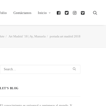
folio
Contáctanos
Inicio
Arte
Art Madrid ´18 | Ay, Manuela
portada art madrid 2018
LET’S BLOG
El conocimiento es universal y pertenece al mundo. Y