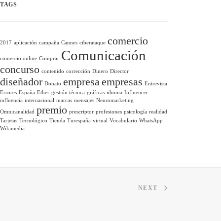
TAGS
comercio
2017
aplicación
campaña
Cannes
ciberataque
Comunicación
comercio online
Comprar
concurso
contenido
corrección
Dinero
Director
diseñador
empresa
empresas
Donato
Entrevista
Errores
España
Ether
gestión técnica
gráficas
idioma
Influencer
influencia
internacional
marcas
mensajes
Neuromarketing
premio
Omnicanalidad
prescriptor
profesiones
psicología
realidad
Tarjetas
Tecnológico
Tienda
Turespaña
virtual
Vocabulario
WhatsApp
Wikimedia
NEXT