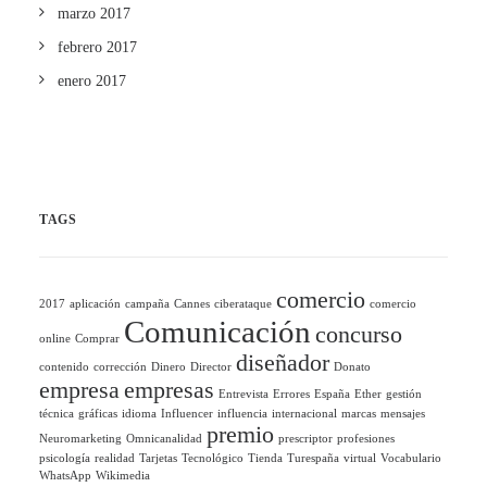
marzo 2017
febrero 2017
enero 2017
TAGS
comercio
2017
aplicación
campaña
Cannes
ciberataque
comercio
Comunicación
concurso
online
Comprar
diseñador
contenido
corrección
Dinero
Director
Donato
empresa
empresas
Entrevista
Errores
España
Ether
gestión
técnica
gráficas
idioma
Influencer
influencia
internacional
marcas
mensajes
premio
Neuromarketing
Omnicanalidad
prescriptor
profesiones
psicología
realidad
Tarjetas
Tecnológico
Tienda
Turespaña
virtual
Vocabulario
WhatsApp
Wikimedia