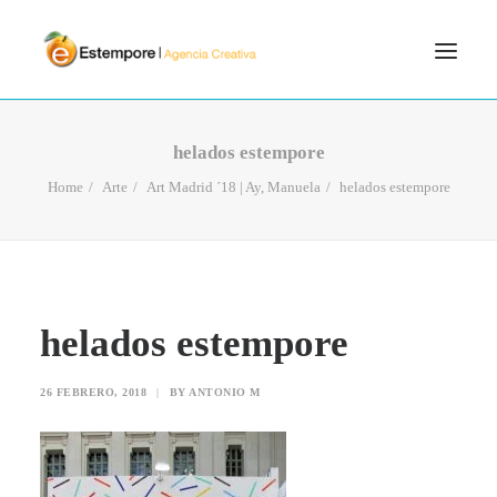
SERVICIOS
helados estempore
BLOG
Home
Arte
Art Madrid ´18 | Ay, Manuela
helados estempore
PORTFOLIO
CONTÁCTANOS
INICIO
helados estempore
SEARCH
26 FEBRERO, 2018
|
BY
ANTONIO M