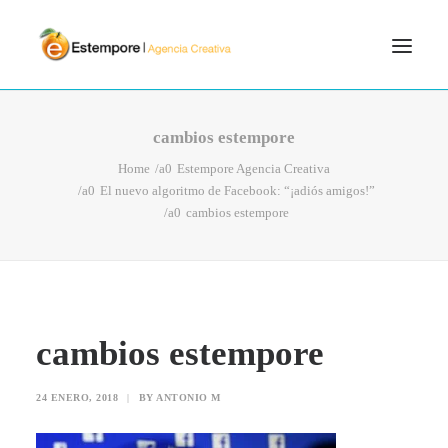
SERVICIOS
cambios estempore
BLOG
Home
Estempore Agencia Creativa
El nuevo algoritmo de Facebook: “¡adiós amigos!”
PORTFOLIO
cambios estempore
CONTÁCTANOS
INICIO
SEARCH
cambios estempore
24 ENERO, 2018
|
BY
ANTONIO M