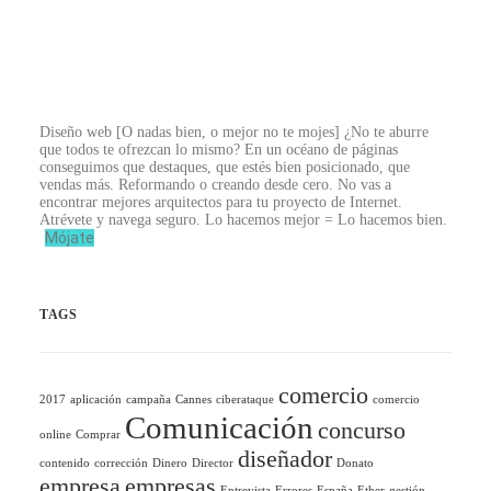
Diseño web
[O nadas bien, o mejor no te mojes]
¿No te aburre
que todos te ofrezcan lo mismo? En un océano de páginas
conseguimos que destaques, que estés bien posicionado, que
vendas más. Reformando o creando desde cero. No vas a
encontrar mejores arquitectos para tu proyecto de Internet.
Atrévete y navega seguro. Lo hacemos mejor = Lo hacemos bien.
Mójate
TAGS
comercio
2017
aplicación
campaña
Cannes
ciberataque
comercio
Comunicación
concurso
online
Comprar
diseñador
contenido
corrección
Dinero
Director
Donato
empresa
empresas
Entrevista
Errores
España
Ether
gestión