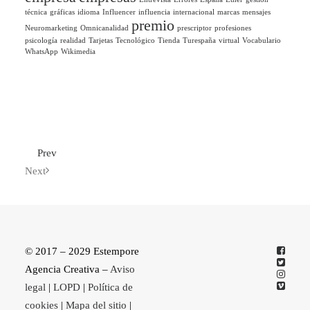
técnica
gráficas
idioma
Influencer
influencia
internacional
marcas
mensajes
premio
Neuromarketing
Omnicanalidad
prescriptor
profesiones
psicología
realidad
Tarjetas
Tecnológico
Tienda
Turespaña
virtual
Vocabulario
WhatsApp
Wikimedia
Prev
Next
© 2017 – 2029 Estempore
Agencia Creativa –
Aviso
legal
|
LOPD
|
Política de
cookies
|
Mapa del sitio
|