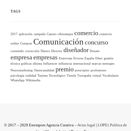
TAGS
comercio
2017
aplicación
campaña
Cannes
ciberataque
comercio
Comunicación
concurso
online
Comprar
diseñador
contenido
corrección
Dinero
Director
Donato
empresa
empresas
Entrevista
Errores
España
Ether
gestión
técnica
gráficas
idioma
Influencer
influencia
internacional
marcas
mensajes
premio
Neuromarketing
Omnicanalidad
prescriptor
profesiones
psicología
realidad
Tarjetas
Tecnológico
Tienda
Turespaña
virtual
Vocabulario
WhatsApp
Wikimedia
© 2017 – 2029 Estempore Agencia Creativa –
Aviso legal
|
LOPD
|
Política de