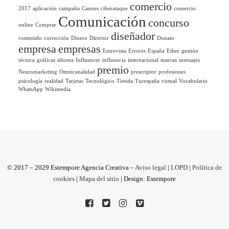
comercio
2017
aplicación
campaña
Cannes
ciberataque
comercio
Comunicación
concurso
online
Comprar
diseñador
contenido
corrección
Dinero
Director
Donato
empresa
empresas
Entrevista
Errores
España
Ether
gestión
técnica
gráficas
idioma
Influencer
influencia
internacional
marcas
mensajes
premio
Neuromarketing
Omnicanalidad
prescriptor
profesiones
psicología
realidad
Tarjetas
Tecnológico
Tienda
Turespaña
virtual
Vocabulario
WhatsApp
Wikimedia
© 2017 – 2029 Estempore Agencia Creativa –
Aviso legal
|
LOPD
|
Política de
cookies
|
Mapa del sitio
| Design: Estempore