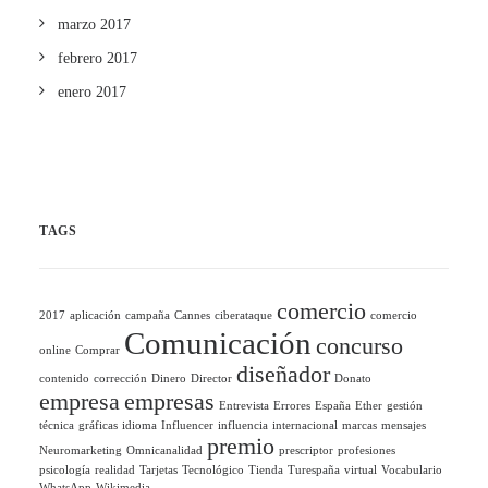
marzo 2017
febrero 2017
enero 2017
TAGS
comercio
2017
aplicación
campaña
Cannes
ciberataque
comercio
Comunicación
concurso
online
Comprar
diseñador
contenido
corrección
Dinero
Director
Donato
empresa
empresas
Entrevista
Errores
España
Ether
gestión
técnica
gráficas
idioma
Influencer
influencia
internacional
marcas
mensajes
premio
Neuromarketing
Omnicanalidad
prescriptor
profesiones
psicología
realidad
Tarjetas
Tecnológico
Tienda
Turespaña
virtual
Vocabulario
WhatsApp
Wikimedia