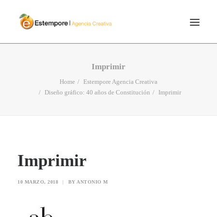
SERVICIOS
Imprimir
BLOG
Home
Estempore Agencia Creativa
Diseño gráfico: 40 años de Constitución
Imprimir
PORTFOLIO
CONTÁCTANOS
INICIO
SEARCH
Imprimir
10 MARZO, 2018
|
BY
ANTONIO M