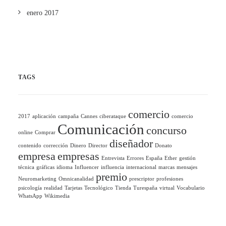
enero 2017
TAGS
comercio
2017
aplicación
campaña
Cannes
ciberataque
comercio
Comunicación
concurso
online
Comprar
diseñador
contenido
corrección
Dinero
Director
Donato
empresa
empresas
Entrevista
Errores
España
Ether
gestión
técnica
gráficas
idioma
Influencer
influencia
internacional
marcas
mensajes
premio
Neuromarketing
Omnicanalidad
prescriptor
profesiones
psicología
realidad
Tarjetas
Tecnológico
Tienda
Turespaña
virtual
Vocabulario
WhatsApp
Wikimedia