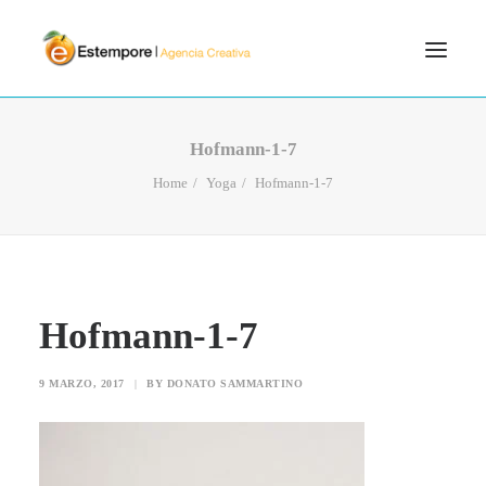
SERVICIOS
Hofmann-1-7
BLOG
Home
Yoga
Hofmann-1-7
PORTFOLIO
CONTÁCTANOS
INICIO
Hofmann-1-7
SEARCH
9 MARZO, 2017
|
BY
DONATO SAMMARTINO