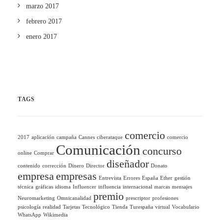
marzo 2017
febrero 2017
enero 2017
TAGS
comercio
2017
aplicación
campaña
Cannes
ciberataque
comercio
Comunicación
concurso
online
Comprar
diseñador
contenido
corrección
Dinero
Director
Donato
empresa
empresas
Entrevista
Errores
España
Ether
gestión
técnica
gráficas
idioma
Influencer
influencia
internacional
marcas
mensajes
premio
Neuromarketing
Omnicanalidad
prescriptor
profesiones
psicología
realidad
Tarjetas
Tecnológico
Tienda
Turespaña
virtual
Vocabulario
WhatsApp
Wikimedia