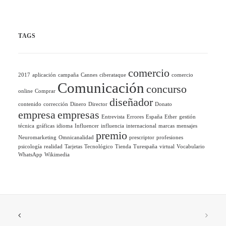
TAGS
comercio
2017
aplicación
campaña
Cannes
ciberataque
comercio
Comunicación
concurso
online
Comprar
diseñador
contenido
corrección
Dinero
Director
Donato
empresa
empresas
Entrevista
Errores
España
Ether
gestión
técnica
gráficas
idioma
Influencer
influencia
internacional
marcas
mensajes
premio
Neuromarketing
Omnicanalidad
prescriptor
profesiones
psicología
realidad
Tarjetas
Tecnológico
Tienda
Turespaña
virtual
Vocabulario
WhatsApp
Wikimedia