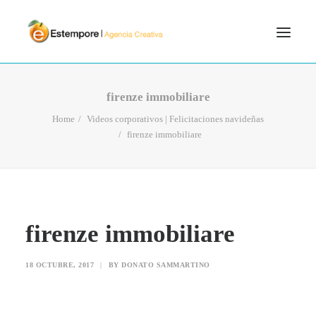
SERVICIOS
firenze immobiliare
BLOG
Home
Videos corporativos | Felicitaciones navideñas
firenze immobiliare
PORTFOLIO
CONTÁCTANOS
INICIO
SEARCH
firenze immobiliare
18 OCTUBRE, 2017
|
BY
DONATO SAMMARTINO