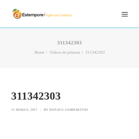
SERVICIOS
311342303
BLOG
Home
Vídeos de primera
311342303
PORTFOLIO
CONTÁCTANOS
INICIO
311342303
SEARCH
13 MARZO, 2017
|
BY
DONATO SAMMARTINO