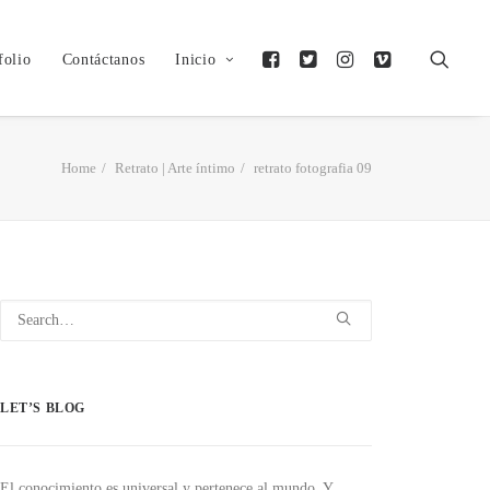
folio
Contáctanos
Inicio
Home
Retrato | Arte íntimo
retrato fotografia 09
LET’S BLOG
El conocimiento es universal y pertenece al mundo. Y