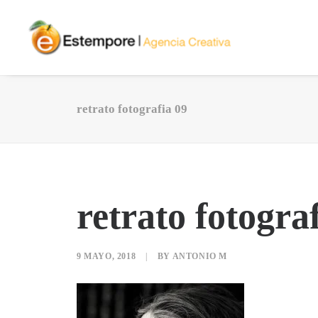
retrato fotografia 09
retrato fotogra
9 MAYO, 2018
|
BY
ANTONIO M