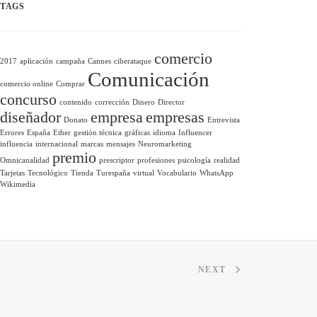
TAGS
comercio
2017
aplicación
campaña
Cannes
ciberataque
Comunicación
comercio online
Comprar
concurso
contenido
corrección
Dinero
Director
diseñador
empresa
empresas
Donato
Entrevista
Errores
España
Ether
gestión técnica
gráficas
idioma
Influencer
influencia
internacional
marcas
mensajes
Neuromarketing
premio
Omnicanalidad
prescriptor
profesiones
psicología
realidad
Tarjetas
Tecnológico
Tienda
Turespaña
virtual
Vocabulario
WhatsApp
Wikimedia
NEXT