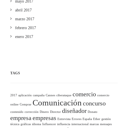
mayo 2017
abril 2017
marzo 2017
febrero 2017
enero 2017
TAGS
comercio
2017
aplicación
campaña
Cannes
ciberataque
comercio
Comunicación
concurso
online
Comprar
diseñador
contenido
corrección
Dinero
Director
Donato
empresa
empresas
Entrevista
Errores
España
Ether
gestión
técnica
gráficas
idioma
Influencer
influencia
internacional
marcas
mensajes