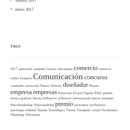
febrero 2017
enero 2017
TAGS
comercio
2017
aplicación
campaña
Cannes
ciberataque
comercio
Comunicación
concurso
online
Comprar
diseñador
contenido
corrección
Dinero
Director
Donato
empresa
empresas
Entrevista
Errores
España
Ether
gestión
técnica
gráficas
idioma
Influencer
influencia
internacional
marcas
mensajes
premio
Neuromarketing
Omnicanalidad
prescriptor
profesiones
psicología
realidad
Tarjetas
Tecnológico
Tienda
Turespaña
virtual
Vocabulario
WhatsApp
Wikimedia