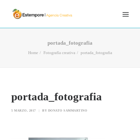
SERVICIOS
portada_fotografia
BLOG
Home
Fotografía creativa
portada_fotografia
PORTFOLIO
CONTÁCTANOS
INICIO
portada_fotografia
SEARCH
5 MARZO, 2017
|
BY
DONATO SAMMARTINO