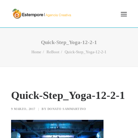
SERVICIOS
Quick-Step_Yoga-12-2-1
BLOG
Home
ReBoot
Quick-Step_Yoga-12-2-1
PORTFOLIO
CONTÁCTANOS
INICIO
Quick-Step_Yoga-12-2-1
SEARCH
9 MARZO, 2017
|
BY
DONATO SAMMARTINO