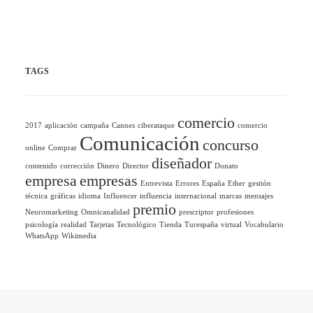
TAGS
comercio
2017
aplicación
campaña
Cannes
ciberataque
comercio
Comunicación
concurso
online
Comprar
diseñador
contenido
corrección
Dinero
Director
Donato
empresa
empresas
Entrevista
Errores
España
Ether
gestión
técnica
gráficas
idioma
Influencer
influencia
internacional
marcas
mensajes
premio
Neuromarketing
Omnicanalidad
prescriptor
profesiones
psicología
realidad
Tarjetas
Tecnológico
Tienda
Turespaña
virtual
Vocabulario
WhatsApp
Wikimedia