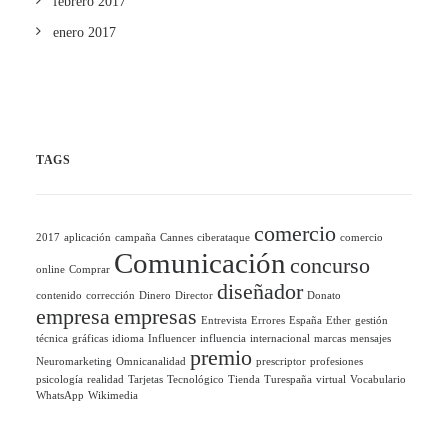
febrero 2017
enero 2017
TAGS
comercio
2017
aplicación
campaña
Cannes
ciberataque
comercio
Comunicación
concurso
online
Comprar
diseñador
contenido
corrección
Dinero
Director
Donato
empresa
empresas
Entrevista
Errores
España
Ether
gestión
técnica
gráficas
idioma
Influencer
influencia
internacional
marcas
mensajes
premio
Neuromarketing
Omnicanalidad
prescriptor
profesiones
psicología
realidad
Tarjetas
Tecnológico
Tienda
Turespaña
virtual
Vocabulario
WhatsApp
Wikimedia