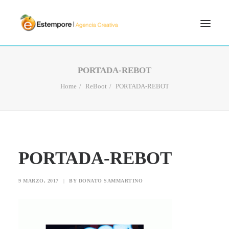
SERVICIOS
PORTADA-REBOT
BLOG
Home
ReBoot
PORTADA-REBOT
PORTFOLIO
CONTÁCTANOS
INICIO
PORTADA-REBOT
SEARCH
9 MARZO, 2017
|
BY
DONATO SAMMARTINO