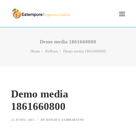
SERVICIOS
Demo media 1861660800
BLOG
Home
ReBoot
Demo media 1861660800
PORTFOLIO
CONTÁCTANOS
INICIO
Demo media
SEARCH
1861660800
22 JUNIO, 2015
|
BY
DONATO SAMMARTINO