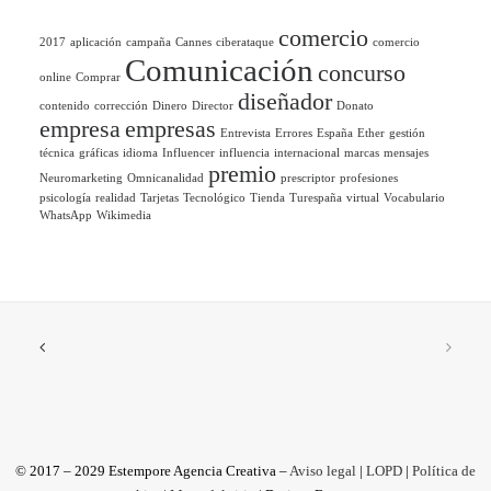
comercio
2017
aplicación
campaña
Cannes
ciberataque
comercio
Comunicación
concurso
online
Comprar
diseñador
contenido
corrección
Dinero
Director
Donato
empresa
empresas
Entrevista
Errores
España
Ether
gestión
técnica
gráficas
idioma
Influencer
influencia
internacional
marcas
mensajes
premio
Neuromarketing
Omnicanalidad
prescriptor
profesiones
psicología
realidad
Tarjetas
Tecnológico
Tienda
Turespaña
virtual
Vocabulario
WhatsApp
Wikimedia
© 2017 – 2029 Estempore Agencia Creativa –
Aviso legal
|
LOPD
|
Política de