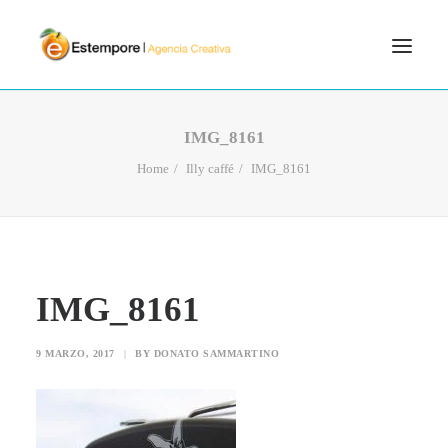
SERVICIOS
IMG_8161
BLOG
Home
Illy caffé
IMG_8161
PORTFOLIO
CONTÁCTANOS
INICIO
IMG_8161
SEARCH
9 MARZO, 2017
|
BY
DONATO SAMMARTINO