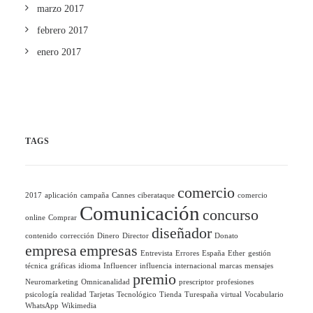
marzo 2017
febrero 2017
enero 2017
TAGS
comercio
2017
aplicación
campaña
Cannes
ciberataque
comercio
Comunicación
concurso
online
Comprar
diseñador
contenido
corrección
Dinero
Director
Donato
empresa
empresas
Entrevista
Errores
España
Ether
gestión
técnica
gráficas
idioma
Influencer
influencia
internacional
marcas
mensajes
premio
Neuromarketing
Omnicanalidad
prescriptor
profesiones
psicología
realidad
Tarjetas
Tecnológico
Tienda
Turespaña
virtual
Vocabulario
WhatsApp
Wikimedia