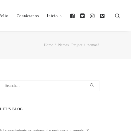
folio
Contáctanos
Inicio
Home
Nemas | Project
nemas3
LET’S BLOG
El conocimiento es universal y pertenece al mundo. Y