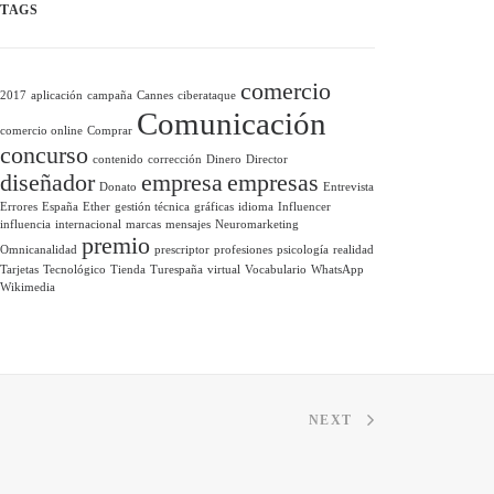
TAGS
comercio
2017
aplicación
campaña
Cannes
ciberataque
Comunicación
comercio online
Comprar
concurso
contenido
corrección
Dinero
Director
diseñador
empresa
empresas
Donato
Entrevista
Errores
España
Ether
gestión técnica
gráficas
idioma
Influencer
influencia
internacional
marcas
mensajes
Neuromarketing
premio
Omnicanalidad
prescriptor
profesiones
psicología
realidad
Tarjetas
Tecnológico
Tienda
Turespaña
virtual
Vocabulario
WhatsApp
Wikimedia
NEXT