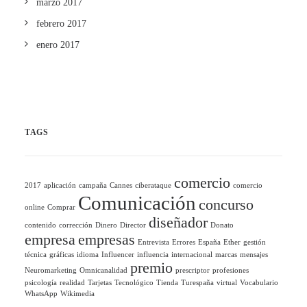
marzo 2017
febrero 2017
enero 2017
TAGS
comercio
2017
aplicación
campaña
Cannes
ciberataque
comercio
Comunicación
concurso
online
Comprar
diseñador
contenido
corrección
Dinero
Director
Donato
empresa
empresas
Entrevista
Errores
España
Ether
gestión
técnica
gráficas
idioma
Influencer
influencia
internacional
marcas
mensajes
premio
Neuromarketing
Omnicanalidad
prescriptor
profesiones
psicología
realidad
Tarjetas
Tecnológico
Tienda
Turespaña
virtual
Vocabulario
WhatsApp
Wikimedia