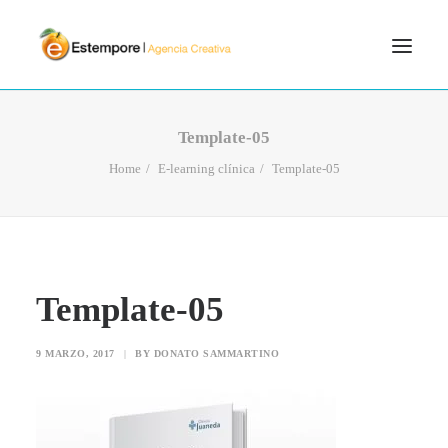
SERVICIOS
Template-05
BLOG
Home
E-learning clínica
Template-05
PORTFOLIO
CONTÁCTANOS
INICIO
Template-05
SEARCH
9 MARZO, 2017
|
BY
DONATO SAMMARTINO