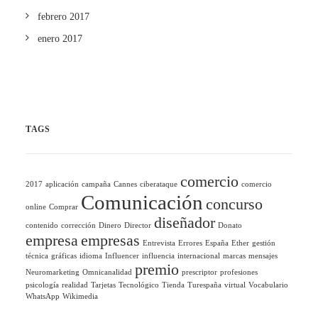
febrero 2017
enero 2017
TAGS
comercio
2017
aplicación
campaña
Cannes
ciberataque
comercio
Comunicación
concurso
online
Comprar
diseñador
contenido
corrección
Dinero
Director
Donato
empresa
empresas
Entrevista
Errores
España
Ether
gestión
técnica
gráficas
idioma
Influencer
influencia
internacional
marcas
mensajes
premio
Neuromarketing
Omnicanalidad
prescriptor
profesiones
psicología
realidad
Tarjetas
Tecnológico
Tienda
Turespaña
virtual
Vocabulario
WhatsApp
Wikimedia