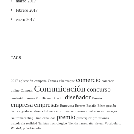
marzo 2017
febrero 2017
enero 2017
TAGS
comercio
2017
aplicación
campaña
Cannes
ciberataque
comercio
Comunicación
concurso
online
Comprar
diseñador
contenido
corrección
Dinero
Director
Donato
empresa
empresas
Entrevista
Errores
España
Ether
gestión
técnica
gráficas
idioma
Influencer
influencia
internacional
marcas
mensajes
premio
Neuromarketing
Omnicanalidad
prescriptor
profesiones
psicología
realidad
Tarjetas
Tecnológico
Tienda
Turespaña
virtual
Vocabulario
WhatsApp
Wikimedia