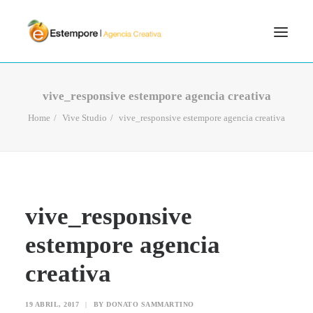
SERVICIOS
vive_responsive estempore agencia creativa
BLOG
Home
Vive Studio
vive_responsive estempore agencia creativa
PORTFOLIO
CONTÁCTANOS
INICIO
vive_responsive
SEARCH
estempore agencia
creativa
19 ABRIL, 2017
|
BY
DONATO SAMMARTINO