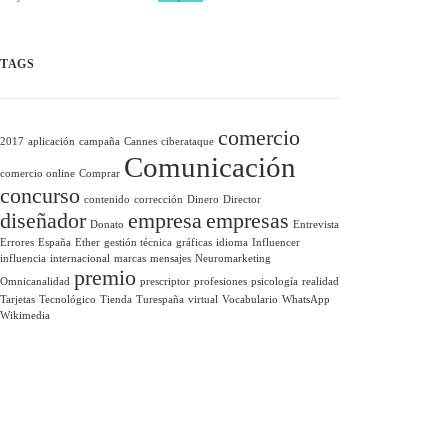
TAGS
comercio
2017
aplicación
campaña
Cannes
ciberataque
Comunicación
comercio online
Comprar
concurso
contenido
corrección
Dinero
Director
diseñador
empresa
empresas
Donato
Entrevista
Errores
España
Ether
gestión técnica
gráficas
idioma
Influencer
influencia
internacional
marcas
mensajes
Neuromarketing
premio
Omnicanalidad
prescriptor
profesiones
psicología
realidad
Tarjetas
Tecnológico
Tienda
Turespaña
virtual
Vocabulario
WhatsApp
Wikimedia