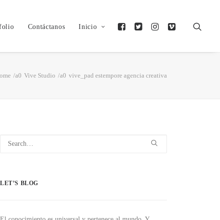
folio
Contáctanos
Inicio
ome
Vive Studio
vive_pad estempore agencia creativa
LET’S BLOG
El conocimiento es universal y pertenece al mundo. Y