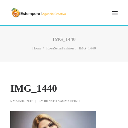
SERVICIOS
IMG_1440
BLOG
Home
RosaSerraFashion
IMG_1440
PORTFOLIO
CONTÁCTANOS
INICIO
IMG_1440
SEARCH
5 MARZO, 2017
|
BY
DONATO SAMMARTINO