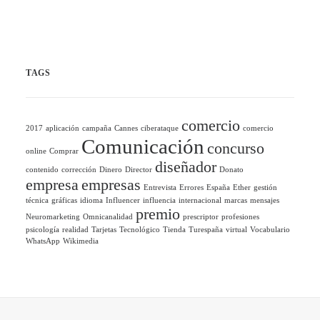
TAGS
comercio
2017
aplicación
campaña
Cannes
ciberataque
comercio
Comunicación
concurso
online
Comprar
diseñador
contenido
corrección
Dinero
Director
Donato
empresa
empresas
Entrevista
Errores
España
Ether
gestión
técnica
gráficas
idioma
Influencer
influencia
internacional
marcas
mensajes
premio
Neuromarketing
Omnicanalidad
prescriptor
profesiones
psicología
realidad
Tarjetas
Tecnológico
Tienda
Turespaña
virtual
Vocabulario
WhatsApp
Wikimedia