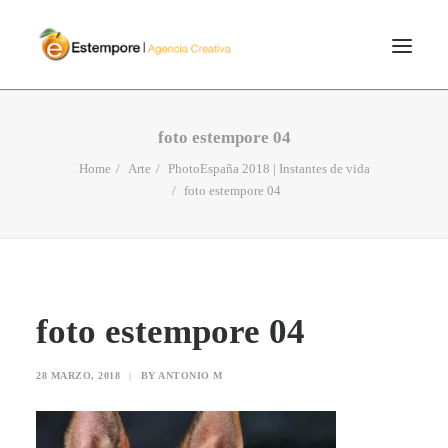
SERVICIOS
foto estempore 04
BLOG
Home
Arte
PhotoEspaña 2018 | Instantes de vida
foto estempore 04
PORTFOLIO
CONTÁCTANOS
INICIO
SEARCH
foto estempore 04
28 MARZO, 2018
|
BY
ANTONIO M