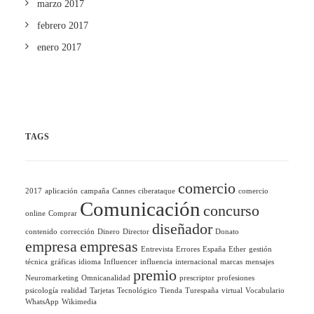
marzo 2017
febrero 2017
enero 2017
TAGS
comercio
2017
aplicación
campaña
Cannes
ciberataque
comercio
Comunicación
concurso
online
Comprar
diseñador
contenido
corrección
Dinero
Director
Donato
empresa
empresas
Entrevista
Errores
España
Ether
gestión
técnica
gráficas
idioma
Influencer
influencia
internacional
marcas
mensajes
premio
Neuromarketing
Omnicanalidad
prescriptor
profesiones
psicología
realidad
Tarjetas
Tecnológico
Tienda
Turespaña
virtual
Vocabulario
WhatsApp
Wikimedia