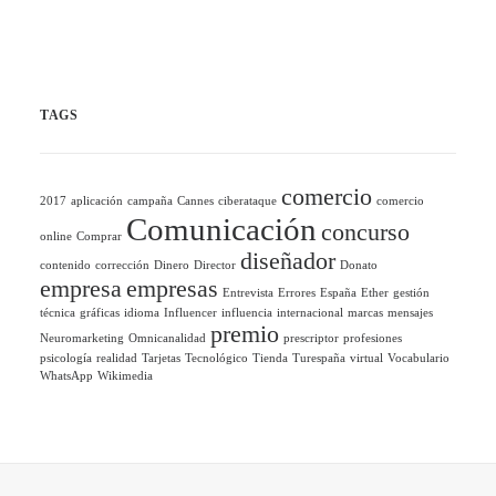
TAGS
comercio
2017
aplicación
campaña
Cannes
ciberataque
comercio
Comunicación
concurso
online
Comprar
diseñador
contenido
corrección
Dinero
Director
Donato
empresa
empresas
Entrevista
Errores
España
Ether
gestión
técnica
gráficas
idioma
Influencer
influencia
internacional
marcas
mensajes
premio
Neuromarketing
Omnicanalidad
prescriptor
profesiones
psicología
realidad
Tarjetas
Tecnológico
Tienda
Turespaña
virtual
Vocabulario
WhatsApp
Wikimedia